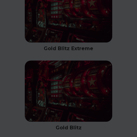
Gold Blitz Extreme
Gold Blitz