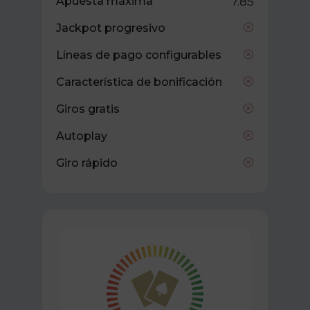
Apuesta máxima
7.85
Jackpot progresivo
Líneas de pago configurables
Característica de bonificación
Giros gratis
Autoplay
Giro rápido