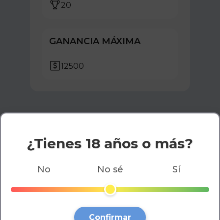
20
GANANCIA MÁXIMA
12500
Reseña de la máquina
¿Tienes 18 años o más?
tragamonedas 333 Jolly Fat Frogs
No
No sé
Sí
La máquina tragamonedas 333
Jolly Fat Frogs, creada por Games
Global y Fortune Factory, sumerge
a los jugadores en un mundo
Confirmar