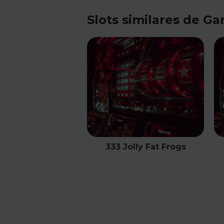
Slots similares de Ga
333 Jolly Fat Frogs