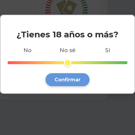
9.03
¿Tienes 18 años o más?
EVALUACIÓN
No
No sé
Sí
Confirmar