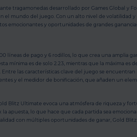
nante tragamonedas desarrollado por Games Global y For
n el mundo del juego. Con un alto nivel de volatilidad y
tos emocionantes y oportunidades de grandes ganancias
0 líneas de pago y 6 rodillos, lo que crea una amplia g
ta mínima es de solo 2.23, mientras que la máxima es de 
 Entre las características clave del juego se encuentran lo
ientes y el medidor de bonificación, que añaden un eleme
ld Blitz Ultimate evoca una atmósfera de riqueza y fortu
la apuesta, lo que hace que cada partida sea emocionan
alidad con múltiples oportunidades de ganar, Gold Blitz