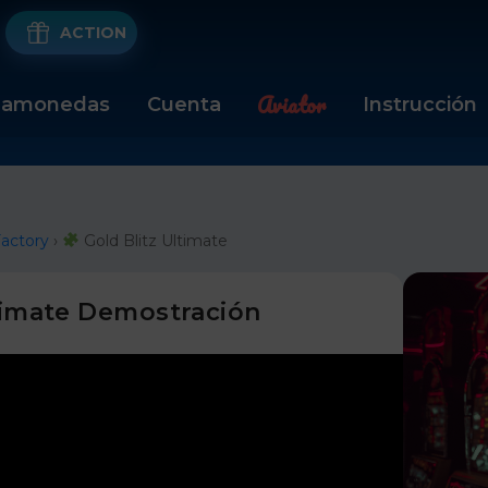
ACTION
Mostbet
Aviator
gamonedas
Cuenta
Instrucción
ru
Tragamonedas
uk
Cuenta
Aviator
uk
pt
Instrucción
Factory
›
Gold Blitz Ultimate
pl
Espejo
android
bn
ltimate Demostración
iOS
fr
PC
no
Primo
hu
ar