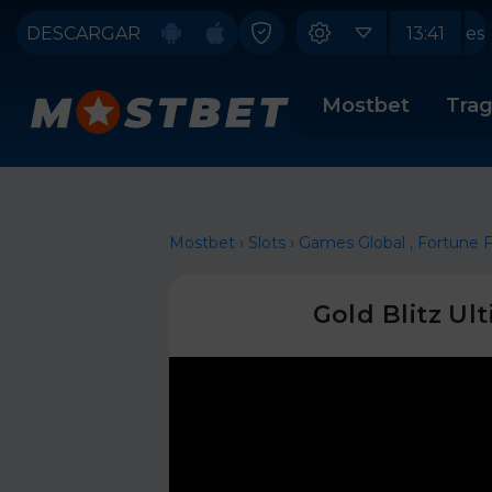
DESCARGAR
13:41
es
Mostbet
Tra
Mostbet
›
Slots
›
Games Global , Fortune 
Gold Blitz U