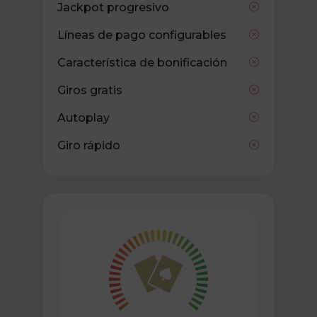
Jackpot progresivo
Líneas de pago configurables
Característica de bonificación
Giros gratis
Autoplay
Giro rápido