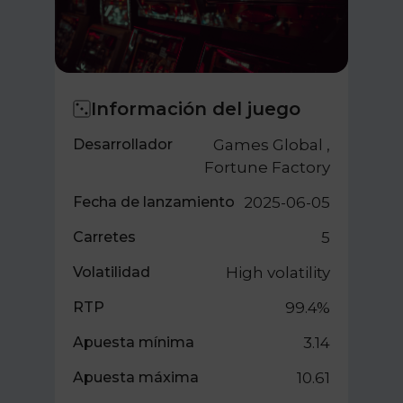
Información del juego
Desarrollador
Games Global ,
Fortune Factory
Fecha de lanzamiento
2025-06-05
Carretes
5
Volatilidad
High volatility
RTP
99.4%
Apuesta mínima
3.14
Apuesta máxima
10.61