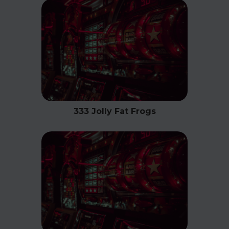
333 Jolly Fat Frogs