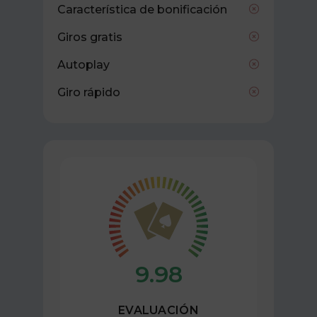
Característica de bonificación
Giros gratis
Autoplay
Giro rápido
9.98
EVALUACIÓN