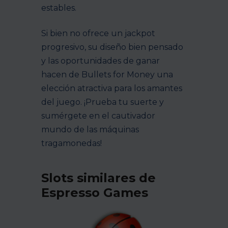
estables.
Si bien no ofrece un jackpot
progresivo, su diseño bien pensado
y las oportunidades de ganar
hacen de Bullets for Money una
elección atractiva para los amantes
del juego. ¡Prueba tu suerte y
sumérgete en el cautivador
mundo de las máquinas
tragamonedas!
Slots similares de
Espresso Games