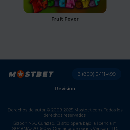
Fruit Fever
8 (800) 5-111-499
Revisión
Derechos de autor © 2009-2025 Mostbet.com. Todos los
derechos reservados.
Bizbon N.V., Curazao. El sitio opera bajo la licencia nº
8048/JAZ2016-065. Operador de pagos Venson LTD.