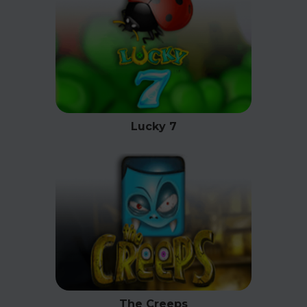
Lucky 7
The Creeps