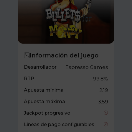
Información del juego
Desarrollador
Espresso Games
RTP
99.8%
Apuesta mínima
2.19
Apuesta máxima
3.59
Jackpot progresivo
Líneas de pago configurables