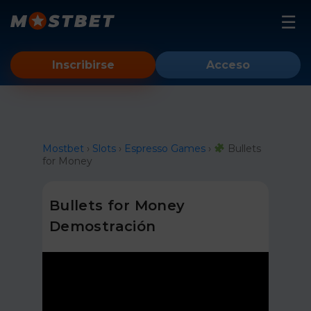
Mostbet
Inscribirse
Acceso
Tragamonedas
Cuenta
Aviator
Instrucción
Mostbet
›
Slots
›
Espresso Games
›
Bullets
for Money
Espejo
android
Bullets for Money
iOS
Demostración
PC
Primo