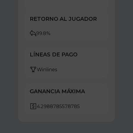
RETORNO AL JUGADOR
99.8%
LÍNEAS DE PAGO
Winlines
GANANCIA MÁXIMA
4.2988785578785