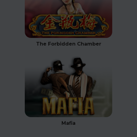
The Forbidden Chamber
Mafia