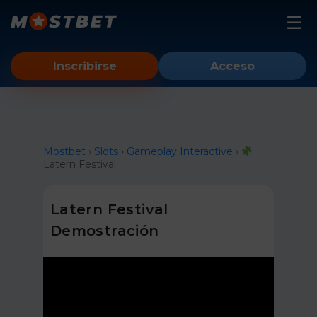
Mostbet
Inscribirse
Acceso
Tragamonedas
Cuenta
Aviator
Instrucción
Mostbet
›
Slots
›
Gameplay Interactive
›
Latern Festival
Espejo
android
Latern Festival
iOS
Demostración
PC
Primo