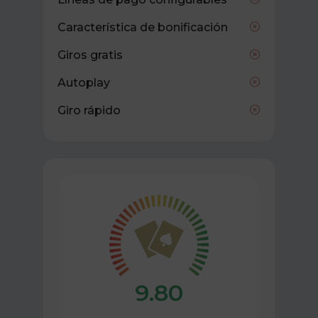
Característica de bonificación
Giros gratis
Autoplay
Giro rápido
9.80