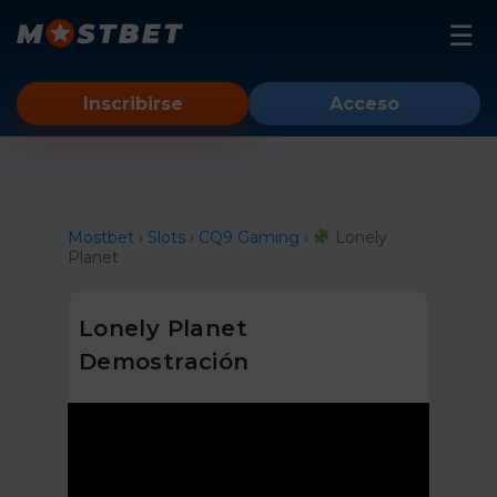
Mostbet
Inscribirse
Acceso
Tragamonedas
Cuenta
Aviator
Instrucción
Mostbet
›
Slots
›
CQ9 Gaming
›
Lonely
Planet
Espejo
android
Lonely Planet
iOS
Demostración
PC
Primo