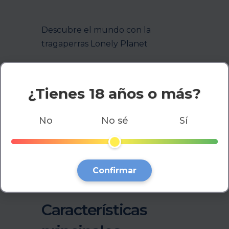
Descubre el mundo con la
tragaperras Lonely Planet
La tragaperras Lonely Planet de
CQ9 Gaming ofrece una
¿Tienes 18 años o más?
experiencia única para los
aficionados a los juegos de azar.
No
No sé
Sí
Con un RTP (retorno al jugador) de
aproximadamente 101.5%, este slot
garantiza un emocionante proceso
de juego con la posibilidad de
Confirmar
ganar hasta 3.20 veces tu apuesta.
Características