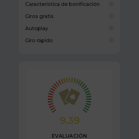
Característica de bonificación
Giros gratis
Autoplay
Giro rápido
9.39
EVALUACIÓN