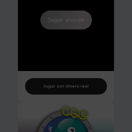
Jugar ahora
Jugar con dinero real