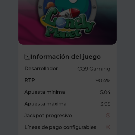
Información del juego
Desarrollador
CQ9 Gaming
RTP
90.4%
Apuesta mínima
5.04
Apuesta máxima
3.95
Jackpot progresivo
Líneas de pago configurables