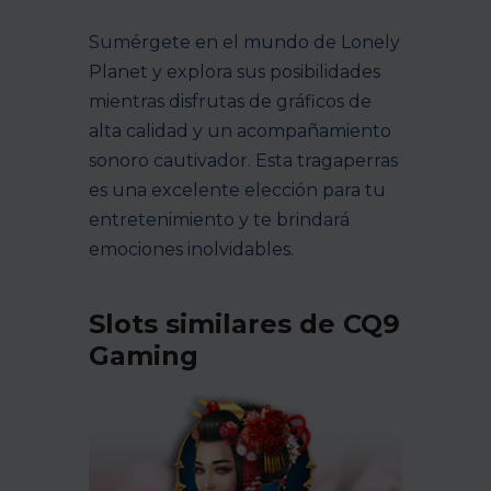
Sumérgete en el mundo de Lonely
Planet y explora sus posibilidades
mientras disfrutas de gráficos de
alta calidad y un acompañamiento
sonoro cautivador. Esta tragaperras
es una excelente elección para tu
entretenimiento y te brindará
emociones inolvidables.
Slots similares de CQ9
Gaming