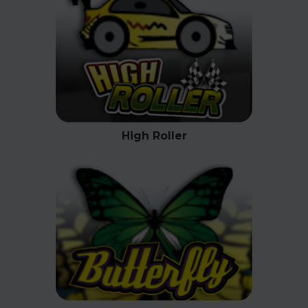
High Roller