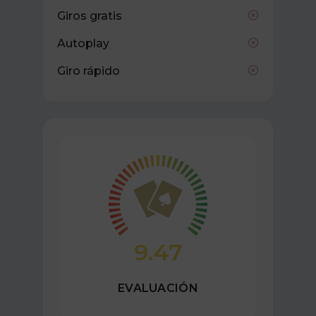
Giros gratis
Autoplay
Giro rápido
9.47
EVALUACIÓN