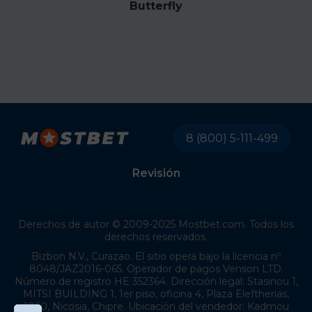
Butterfly
8 (800) 5-111-499
Revisión
Derechos de autor © 2009-2025 Mostbet.com. Todos los
derechos reservados.
Bizbon N.V., Curazao. El sitio opera bajo la licencia nº
8048/JAZ2016-065. Operador de pagos Venson LTD.
Número de registro HE 352364. Dirección legal: Stasinou 1,
MITSI BUILDING 1, 1er piso, oficina 4, Plaza Eleftherias,
1060, Nicosia, Chipre. Ubicación del vendedor: Kadmou