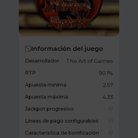
Información del juego
Desarrollador
The Art of Games
RTP
90.1%
Apuesta mínima
2.57
Apuesta máxima
4.33
Jackpot progresivo
Líneas de pago configurables
Característica de bonificación