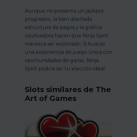
Aunque no presenta un jackpot
progresivo, la bien diseñada
estructura de pagos y la gráfica
cautivadora hacen que Ninja Spirit
merezca ser explorado. Si buscas
una experiencia de juego única con
oportunidades de ganar, Ninja
Spirit podría ser tu elección ideal.
Slots similares de The
Art of Games