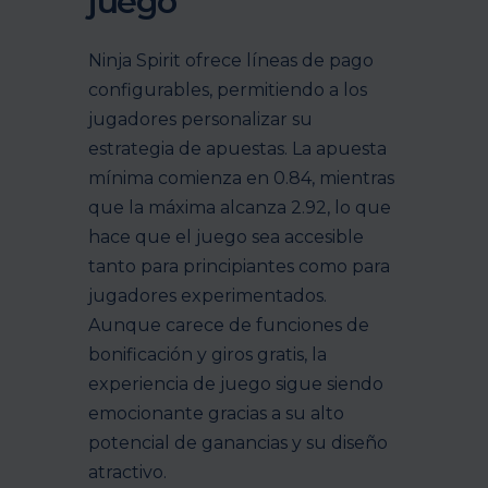
juego
Ninja Spirit ofrece líneas de pago
configurables, permitiendo a los
jugadores personalizar su
estrategia de apuestas. La apuesta
mínima comienza en 0.84, mientras
que la máxima alcanza 2.92, lo que
hace que el juego sea accesible
tanto para principiantes como para
jugadores experimentados.
Aunque carece de funciones de
bonificación y giros gratis, la
experiencia de juego sigue siendo
emocionante gracias a su alto
potencial de ganancias y su diseño
atractivo.