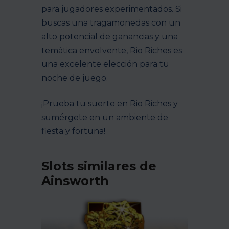
para jugadores experimentados. Si
buscas una tragamonedas con un
alto potencial de ganancias y una
temática envolvente, Rio Riches es
una excelente elección para tu
noche de juego.
¡Prueba tu suerte en Rio Riches y
sumérgete en un ambiente de
fiesta y fortuna!
Slots similares de
Ainsworth