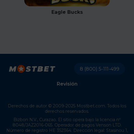
Eagle Bucks
8 (800) 5-111-499
Revisión
Derechos de autor © 2009-2025 Mostbet.com. Todos los
derechos reservados.
Bizbon N.V., Curazao. El sitio opera bajo la licencia nº
8048/JAZ2016-065. Operador de pagos Venson LTD.
Número de registro HE 352364. Dirección legal: Stasinou 1,