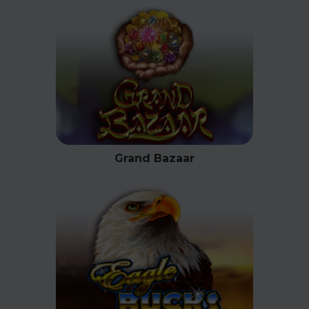
Grand Bazaar