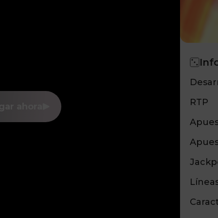
s
r
Inf
Desar
RTP
gar ahora
Apues
Apues
Jackp
Línea
Caract