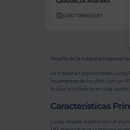
GANANCIA MÁXIMA
6.1657788605587
Reseña de la máquina tragamone
La máquina tragamonedas Lucky Ro
los amantes de los slots. Con un 
lo que lo convierte en una opción 
Características Pri
Lucky Royale cuenta con un número
1.97, mientras que la máxima ascie