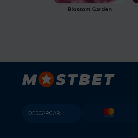
Blossom Garden
DESCARGAR