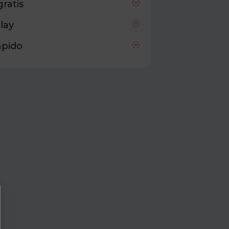
gratis
lay
ápido