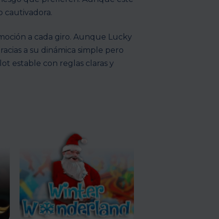
o cautivadora.
moción a cada giro. Aunque Lucky
acias a su dinámica simple pero
t estable con reglas claras y