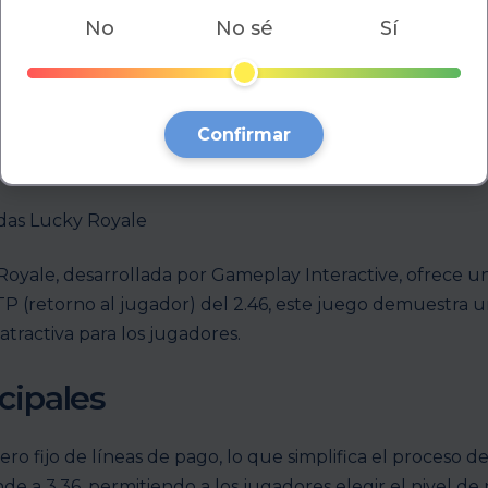
No
No sé
Sí
Confirmar
das Lucky Royale
yale, desarrollada por Gameplay Interactive, ofrece u
RTP (retorno al jugador) del 2.46, este juego demuestra 
atractiva para los jugadores.
ncipales
 fijo de líneas de pago, lo que simplifica el proceso d
nde a 3.36, permitiendo a los jugadores elegir el nivel d