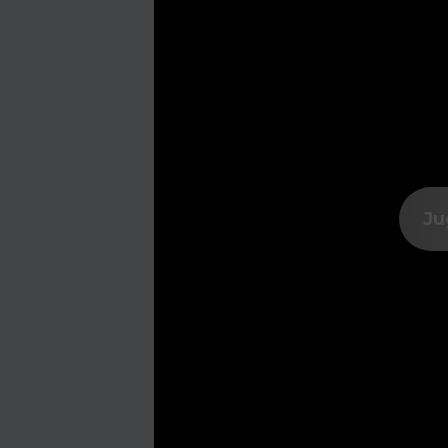
c
t
Ju