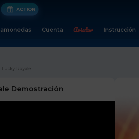
ACTION
Mostbet
Aviator
gamonedas
Cuenta
Instrucción
u
Tragamonedas
k
Cuenta
Aviator
k
t
Instrucción
Lucky Royale
l
Espejo
android
n
ale Demostración
iOS
r
PC
o
Primo
u
r